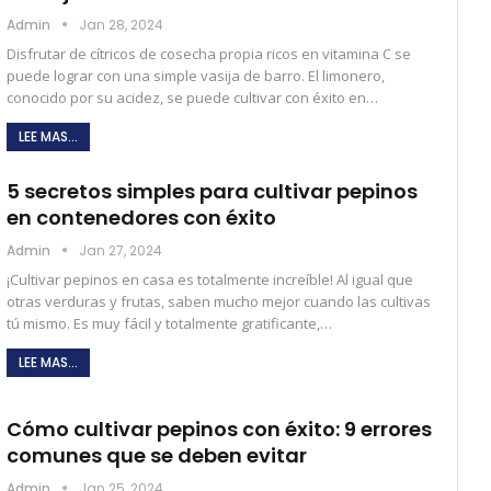
Admin
Jan 28, 2024
Disfrutar de cítricos de cosecha propia ricos en vitamina C se
puede lograr con una simple vasija de barro. El limonero,
conocido por su acidez, se puede cultivar con éxito en…
LEE MAS...
5 secretos simples para cultivar pepinos
en contenedores con éxito
Admin
Jan 27, 2024
¡Cultivar pepinos en casa es totalmente increíble! Al igual que
otras verduras y frutas, saben mucho mejor cuando las cultivas
tú mismo. Es muy fácil y totalmente gratificante,…
LEE MAS...
Cómo cultivar pepinos con éxito: 9 errores
comunes que se deben evitar
Admin
Jan 25, 2024