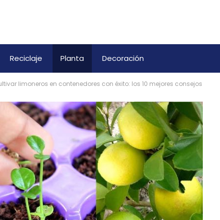
Reciclaje
Planta
Decoración
ltivar limoneros en contenedores con éxito: los 10 mejores consejos