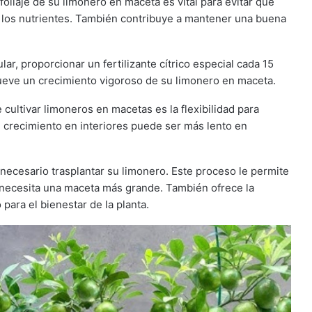
follaje de su limonero en maceta es vital para evitar que
 los nutrientes. También contribuye a mantener una buena
ar, proporcionar un fertilizante cítrico especial cada 15
ueve un crecimiento vigoroso de su limonero en maceta.
e cultivar limoneros en macetas es la flexibilidad para
l crecimiento en interiores puede ser más lento en
 necesario trasplantar su limonero. Este proceso le permite
ta necesita una maceta más grande. También ofrece la
para el bienestar de la planta.