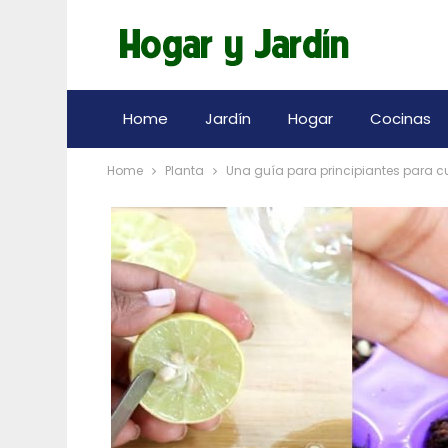
Home
Jardín
Hogar
Cocinas
Home
Planta
Una guía para principiantes para cu