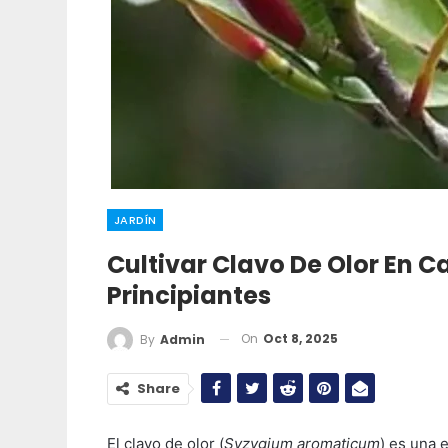
JARDÍN
Cultivar Clavo De Olor En 
Principiantes
On
Oct 8, 2025
By
Admin
Share
El clavo de olor (
Syzygium aromaticum
) es una 