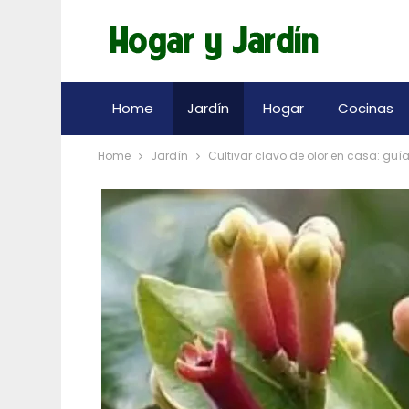
Home
Jardín
Hogar
Cocinas
Home
Jardín
Cultivar clavo de olor en casa: guí